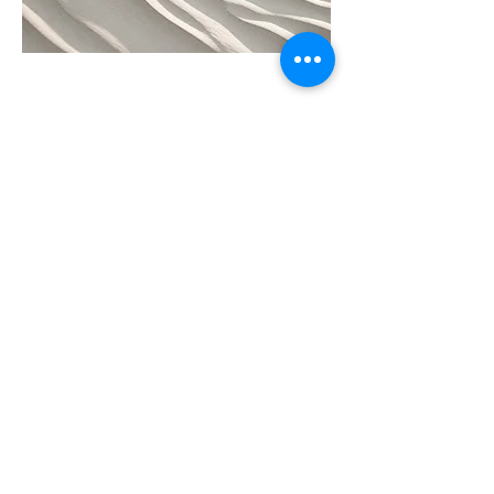
04
Nombre del proyecto
Esta es la descripción de tu
proyecto. Ofrece una breve
descripción para explicar el contexto
y antecedentes de tu trabajo. Haz
clic en “Editar texto” o doble clic en
la caja para comenzar.